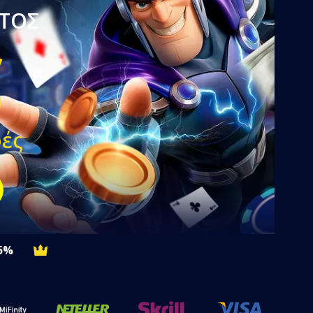
ΤΟΣ
€
ές
5%