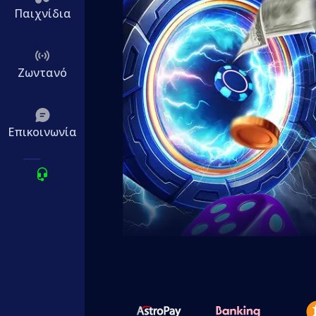
Παιχνίδια
Ζωντανό
Επικοινωνία