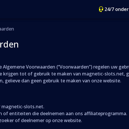
24/7 onde
aarden
rden
e Algemene Voorwaarden (“Voorwaarden”) regelen uw gebr
 krijgen tot of gebruik te maken van magnetic-slots.net, 
, gelieve dan geen gebruik te maken van onze website.
r magnetic-slots.net.
duen of entiteiten die deelnemen aan ons affiliateprogramma.
bezoeker of deelnemer op onze website.